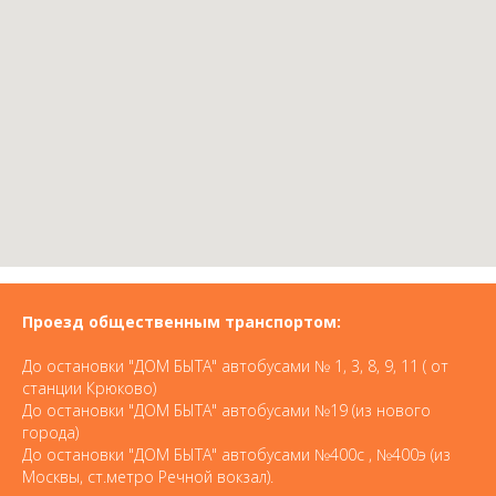
Проезд общественным транспортом:
До остановки "ДОМ БЫТА" автобусами № 1, 3, 8, 9, 11 ( от
станции Крюково)
До остановки "ДОМ БЫТА" автобусами №19 (из нового
города)
До остановки "ДОМ БЫТА" автобусами №400с , №400э (из
Москвы, ст.метро Речной вокзал).