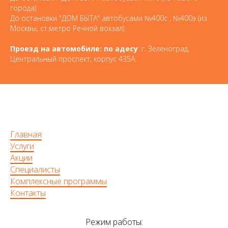
города)
До остановки "ДОМ БЫТА" автобусами №400с , №400э (из
Москвы, ст.метро Речной вокзал).
Проезд на автомобиле: по адесу
: г. Зеленоград,
Центральный проспект, корпус 435А.
Главная
Услуги
Акции
Специалисты
Комплексные программы
Контакты
Режим работы: