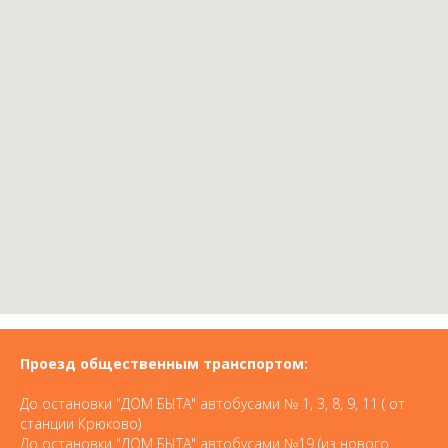
Проезд общественным транспортом:
До остановки "ДОМ БЫТА" автобусами № 1, 3, 8, 9, 11 ( от
станции Крюково)
До остановки "ДОМ БЫТА" автобусами №19 (из нового