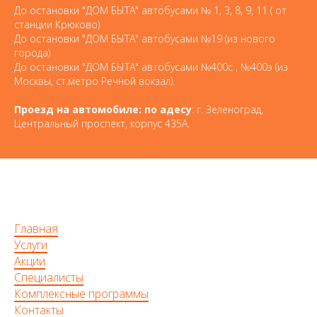
До остановки "ДОМ БЫТА" автобусами № 1, 3, 8, 9, 11 ( от
станции Крюково)
До остановки "ДОМ БЫТА" автобусами №19 (из нового
города)
До остановки "ДОМ БЫТА" автобусами №400с , №400э (из
Москвы, ст.метро Речной вокзал).
Проезд на автомобиле: по адесу
: г. Зеленоград,
Центральный проспект, корпус 435А.
Главная
Услуги
Акции
Специалисты
Комплексные программы
Контакты