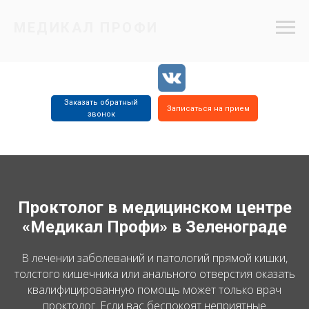
МЕДИКАЛ ПРОФИ
Заказать обратный
Записаться на прием
звонок
8 (499) 734
8 (977) 655
8 (499) 734
2805
5515
4715
Проктолог в медицинском центре
«Медикал Профи» в Зеленограде
В лечении заболеваний и патологий прямой кишки,
толстого кишечника или анального отверстия оказать
квалифицированную помощь может только врач
проктолог. Если вас беспокоят неприятные