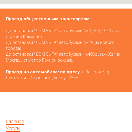
Проезд общественным транспортом:
До остановки "ДОМ БЫТА" автобусами № 1, 3, 8, 9, 11 ( от
станции Крюково)
До остановки "ДОМ БЫТА" автобусами №19 (из нового
города)
До остановки "ДОМ БЫТА" автобусами №400с , №400э (из
Москвы, ст.метро Речной вокзал).
Проезд на автомобиле: по адесу
: г. Зеленоград,
Центральный проспект, корпус 435А.
Главная
Услуги