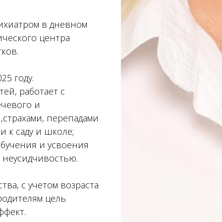
сихиатром в дневном
ического центра
ков.
25 году.
ей, работает с
ечевого и
,страхами, перепадами
 к саду и школе;
бучения и усвоения
 неусидчивостью.
тва, с учетом возраста
родителям цель
ффект.