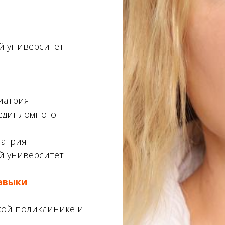
й университет
иатрия
ледипломного
иатрия
й университет
авыки
ской поликлинике и