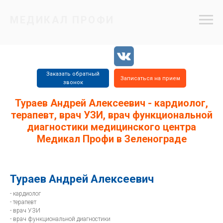
МЕДИКАЛ ПРОФИ
Заказать обратный
Записаться на прием
звонок
8 (499) 734
8 (977) 655
8 (499) 734
Тураев Андрей Алексеевич -
кардиолог,
2805
5515
4715
терапевт, врач УЗИ, врач функциональной
диагностики
медицинского центра
Медикал Профи в Зеленограде
Тураев Андрей Алексеевич
- кардиолог
- терапевт
- врач УЗИ
- врач функциональной диагностики